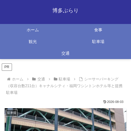
博多ぶらり
ホーム
食事
観光
駐車場
交通
PR
ホーム
交通
駐車場
シーサーパーキング
（収容台数211台）キャナルシティ・福岡ワシントンホテル等と提携
駐車場
2026-08-03
駐車場