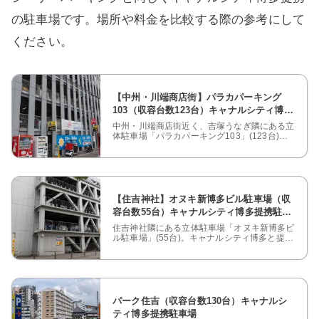
の駐車場です。場所や料金を比較する際の参考にして
ください。
【中州・川端商店街】パラカパーキング
103（収容台数123台）キャナルシティ博多
提携駐車場
中州・川端商店街近く、吉塚うなぎ隣にある立
体駐車場「パラカパーキング103」(123台)。
キャナルシティ博多提携の割引料金や車両サイ
ズ制限を紹介します。
【住吉神社】オヌキ新博多ビル駐車場（収
容台数55台）キャナルシティ博多提携駐車
場
住吉神社隣にある立体駐車場「オヌキ新博多ビ
ル駐車場」(55台)。キャナルシティ博多と提携
した割引料金や車両サイズ制限、エレベーター
等の設備を紹介します。
パーク住吉（収容台数130台）キャナルシ
ティ博多提携駐車場