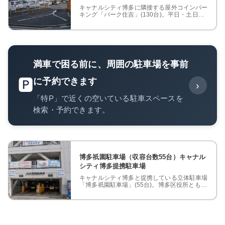
キャナルシティ博多に隣接する屋外コインパー
キング「パーク住吉」(130台)。平日・土日祝
で異なる駐車料金や、店舗利用による割引サー
ビスを紹介します。
満車で困る前に、周囲の駐車場を事前
に予約できます
🅿️
›
「特P」で近くの空いている駐車スペースを
検索・予約できます。
博多祇園駐車場（収容台数55台）キャナル
シティ博多提携駐車場
キャナルシティ博多と提携している立体駐車場
「博多祇園駐車場」(55台)。博多区役所とも提
携しており、時間帯別の駐車料金や車両サイ
ズ、設備を紹介します。