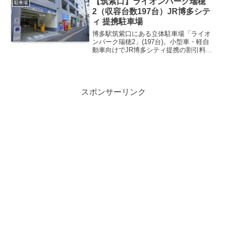
【筑紫口】ライオンパーク瑞穂
駐車場
2（収容台数197台）JR博多シテ
ィ 提携駐車場
博多駅筑紫口にある立体駐車場「ライオ
ンパーク瑞穂2」(197台)。小型車・軽自
動車向けでJR博多シティ提携の割引料金
や車両サイズ、行き方を紹介します。
スポンサーリンク