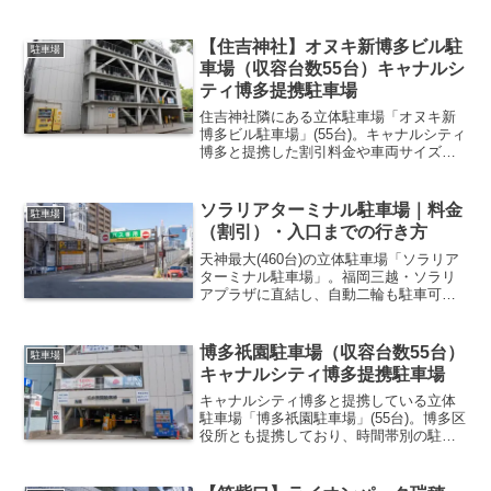
写真と動画つきで紹介します。
【住吉神社】オヌキ新博多ビル駐
駐車場
車場（収容台数55台）キャナルシ
ティ博多提携駐車場
住吉神社隣にある立体駐車場「オヌキ新
博多ビル駐車場」(55台)。キャナルシティ
博多と提携した割引料金や車両サイズ制
限、エレベーター等の設備を紹介しま
す。
ソラリアターミナル駐車場｜料金
駐車場
（割引）・入口までの行き方
天神最大(460台)の立体駐車場「ソラリア
ターミナル駐車場」。福岡三越・ソラリ
アプラザに直結し、自動二輪も駐車可能
で、店舗利用による割引も紹介します。
博多祇園駐車場（収容台数55台）
駐車場
キャナルシティ博多提携駐車場
キャナルシティ博多と提携している立体
駐車場「博多祇園駐車場」(55台)。博多区
役所とも提携しており、時間帯別の駐車
料金や車両サイズ、設備を紹介します。