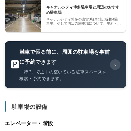
キャナルシティ博多駐車場と周辺のおすす
め駐車場
キャナルシティ博多の直営3駐車場と提携4駐
車場、そして周辺の駐車場について、場所・駐
車料金・割引サービスを地図と動画つきでまと
めて紹介します。
満車で困る前に、周囲の駐車場を事前
に予約できます
🅿️
›
「特P」で近くの空いている駐車スペースを
検索・予約できます。
駐車場の設備
エレベーター・階段