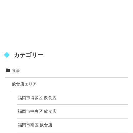
カテゴリー
食事
飲食店エリア
福岡市博多区 飲食店
福岡市中央区 飲食店
福岡市南区 飲食店