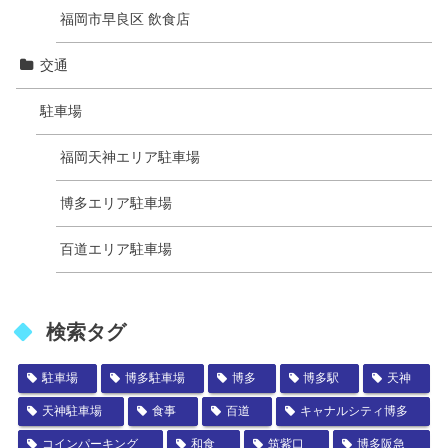
福岡市早良区 飲食店
交通
駐車場
福岡天神エリア駐車場
博多エリア駐車場
百道エリア駐車場
検索タグ
駐車場
博多駐車場
博多
博多駅
天神
天神駐車場
食事
百道
キャナルシティ博多
コインパーキング
和食
筑紫口
博多阪急