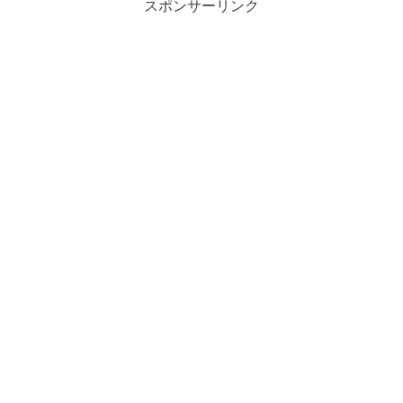
スポンサーリンク