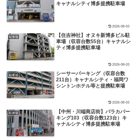
キャナルシティ博多提携駐車場
2026-08-03
【住吉神社】オヌキ新博多ビル駐
駐車場
車場（収容台数55台）キャナルシ
ティ博多提携駐車場
2026-08-03
シーサーパーキング（収容台数
駐車場
211台）キャナルシティ・福岡ワ
シントンホテル等と提携駐車場
2026-08-03
【中州・川端商店街】パラカパー
駐車場
キング103（収容台数123台）キ
ャナルシティ博多提携駐車場